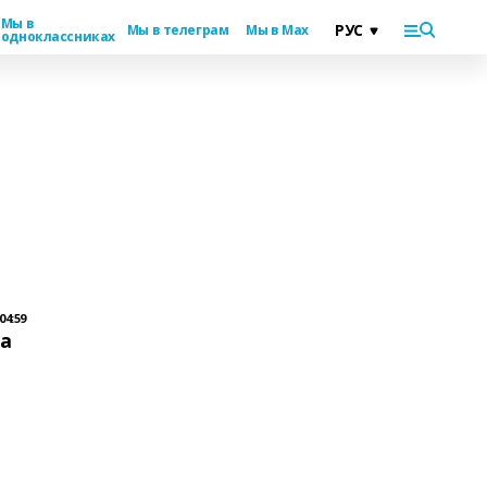
Мы в
Мы в телеграм
Мы в Max
одноклассниках
04:59
на