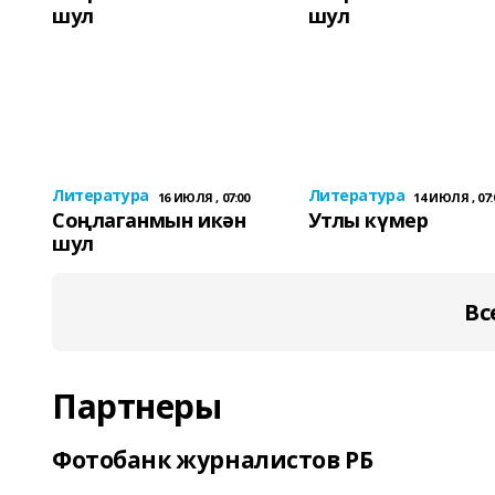
шул
шул
Литература
Литература
16 ИЮЛЯ , 07:00
14 ИЮЛЯ , 07:
Соңлаганмын икән
Утлы күмер
шул
Вс
Партнеры
Фотобанк журналистов РБ