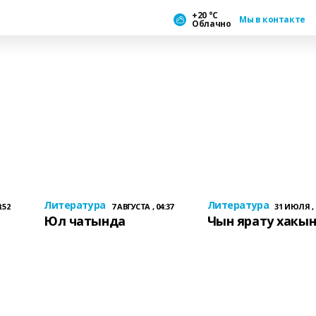
+20 °С
Мы в контакте
Облачно
Литература
Литература
:52
7 АВГУСТА , 04:37
31 ИЮЛЯ , 
Юл чатында
Чын ярату хакы