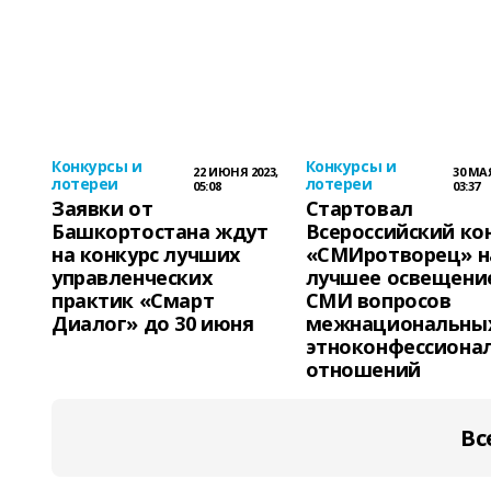
Конкурсы и
Конкурсы и
22 ИЮНЯ 2023,
30 МАЯ
лотереи
лотереи
05:08
03:37
Заявки от
Стартовал
Башкортостана ждут
Всероссийский ко
на конкурс лучших
«СМИротворец» н
управленческих
лучшее освещени
практик «Смарт
СМИ вопросов
Диалог» до 30 июня
межнациональных
этноконфессиона
отношений
Вс