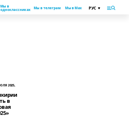
Мы в
Мы в телеграм
Мы в Max
одноклассниках
ЮЛЯ 2025,
шкирии
ть в
овая
025»