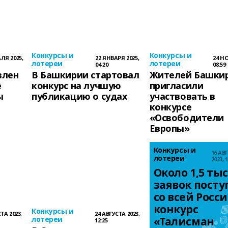
Конкурсы и
Конкурсы и
ЛЯ 2025,
22 ЯНВАРЯ 2025,
24 НО
лотереи
лотереи
04:20
08:59
влен
В Башкирии стартовал
Жителей Башки
е
конкурс на лучшую
пригласили
ы
публикацию о судах
участвовать в
конкурсе
«Освободители
Европы»
Конкурсы и
16 АВ
лотереи
2023, 1
Около 1,5 тыс
заявок посту
со всей Росси
конкурс 
Конкурсы и
ТА 2023,
24 АВГУСТА 2023,
лотереи
«Талисман 
12:25