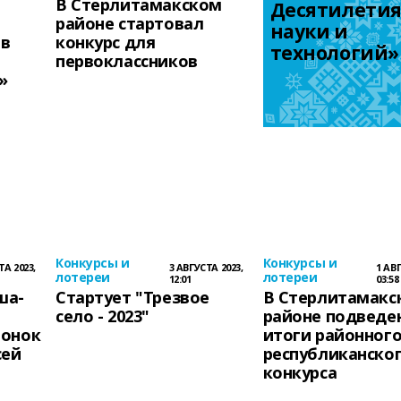
В Стерлитамакском
Десятилетия
районе стартовал
науки и 
 в
конкурс для
технологий»
первоклассников
»
Конкурсы и
Конкурсы и
ТА 2023,
3 АВГУСТА 2023,
1 АВГ
лотереи
лотереи
12:01
03:58
ша-
Стартует "Трезвое
В Стерлитамакс
село - 2023"
районе подведе
чонок
итоги районного
сей
республиканско
конкурса