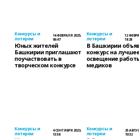
Конкурсы и
Конкурсы и
14 ФЕВРАЛЯ 2025,
12 ФЕВРА
лотереи
лотереи
06:47
18:28
Юных жителей
В Башкирии объя
Башкирии приглашают
конкурс на лучше
поучаствовать в
освещение работ
творческом конкурсе
медиков
Конкурсы и
Конкурсы и
4 СЕНТЯБРЯ 2023,
25 АВГУС
лотереи
лотереи
13:58
10:32