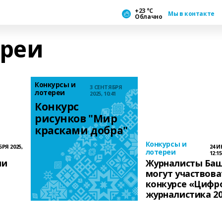
+23 °С
Мы в контакте
Облачно
ереи
Конкурсы и
3 СЕНТЯБРЯ
лотереи
2025, 10:41
Конкурс 
рисунков "Мир 
красками добра"
Конкурсы и
РЯ 2025,
24 И
лотереи
12:15
ии
Журналисты Ба
могут участвова
конкурсе «Цифр
журналистика 2