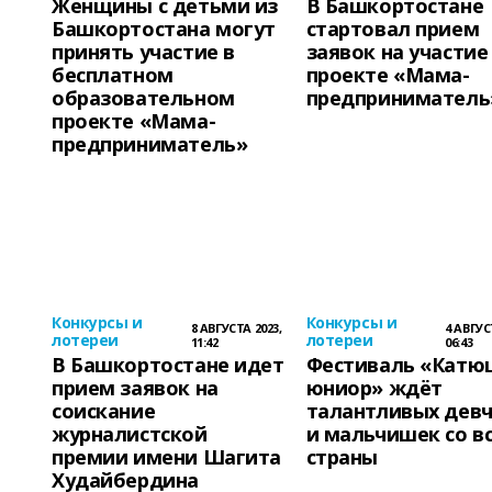
Женщины с детьми из
В Башкортостане
Башкортостана могут
стартовал прием
принять участие в
заявок на участие
бесплатном
проекте «Мама-
образовательном
предприниматель
проекте «Мама-
предприниматель»
Конкурсы и
Конкурсы и
8 АВГУСТА 2023,
4 АВГУС
лотереи
лотереи
11:42
06:43
В Башкортостане идет
Фестиваль «Катю
прием заявок на
юниор» ждёт
соискание
талантливых дев
журналистской
и мальчишек со в
премии имени Шагита
страны
Худайбердина