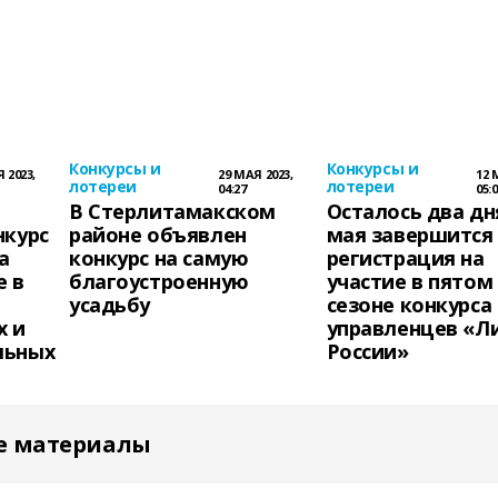
Конкурсы и
Конкурсы и
 2023,
29 МАЯ 2023,
12 
лотереи
лотереи
04:27
05:0
В Стерлитамакском
Осталось два дня
нкурс
районе объявлен
мая завершится
а
конкурс на самую
регистрация на
е в
благоустроенную
участие в пятом
усадьбу
сезоне конкурса
 и
управленцев «Л
льных
России»
е материалы