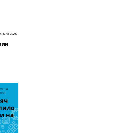
ЯБРЯ 2024,
рии
ГУСТА
0:51
яч 
пило 
и на 