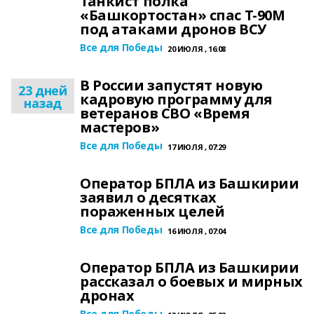
Танкист полка
«Башкортостан» спас Т-90М
под атаками дронов ВСУ
Все для Победы
20 ИЮЛЯ , 16:08
В России запустят новую
23 дней
кадровую программу для
назад
ветеранов СВО «Время
мастеров»
Все для Победы
17 ИЮЛЯ , 07:29
Оператор БПЛА из Башкирии
заявил о десятках
пораженных целей
Все для Победы
16 ИЮЛЯ , 07:04
Оператор БПЛА из Башкирии
рассказал о боевых и мирных
дронах
Все для Победы