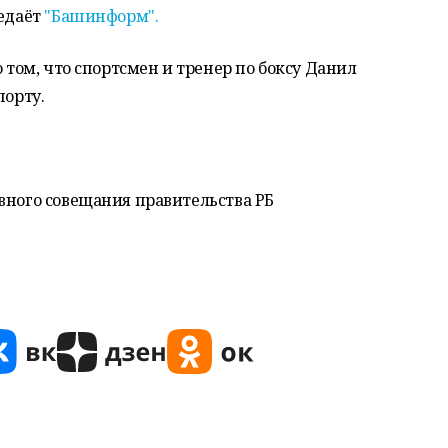
редаёт
"Башинформ".
о том, что спортсмен и тренер по боксу Данил
порту.
вного совещания правительства РБ