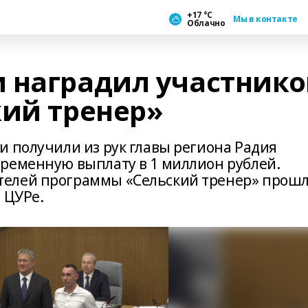
+17 °С
Мы в контакте
Облачно
 наградил участнико
кий тренер»
и получили из рук главы региона Радия
ременную выплату в 1 миллион рублей.
телей программы «Сельский тренер» прош
 ЦУРе.