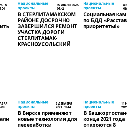
Национальные
Национальные
ГУСТА
15 ИЮЛЯ 2022,
8 
проекты
проекты
4:04
06:42
09
В СТЕРЛИТАМАКСКОМ
Социальная кам
РАЙОНЕ ДОСРОЧНО
по БДД «Расстав
рить
ЗАВЕРШИЛСЯ РЕМОНТ
приоритеты!»
УЧАСТКА ДОРОГИ
СТЕРЛИТАМАК-
КРАСНОУСОЛЬСКИЙ
Национальные
Национальные
КАБРЯ
2 ДЕКАБРЯ
11 
проекты
проекты
4:09
2021, 03:44
2021
В Бирске применяют
В Башкортостан
тали
новые технологии для
конца 2021 года
переработки
откроются 8