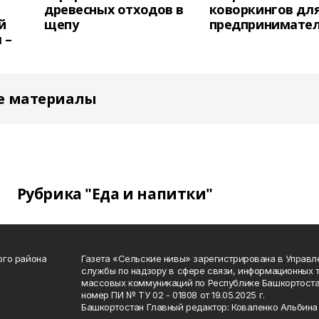
древесных отходов в
коворкингов дл
й
щепу
предпринимате
 –
е материалы
Рубрика "Еда и напитки"
ого района
Газета «Сельские нивы» зарегистрирована в Управ
службы по надзору в сфере связи, информационных 
массовых коммуникаций по Республике Башкортоста
номер ПИ № ТУ 02 - 01808 от 19.05.2025 г.
Башкортостан Главный редактор: Коваленко Альбина