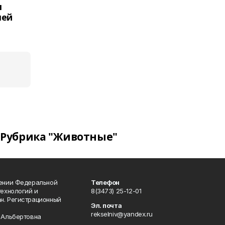
я
лей
Рубрика "Животные"
лении Федеральной
Телефон
технологий и
8(3473) 25-12-01
н. Регистрационный
Эл. почта
rekselniv@yandex.ru
 Альбертовна