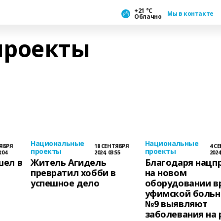
+21 °С
Мы в контакте
Облачно
проекты
Национальные
Национальные
ТЯБРЯ
18 СЕНТЯБРЯ
4 С
проекты
проекты
:04
2024, 03:55
2024
шел в
Житель Агидель
Благодаря нацп
превратил хобби в
на новом
успешное дело
оборудовании в
уфимской боль
№9 выявляют
заболевания на 