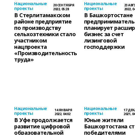
Национальные
Национальные
20 СЕНТЯБРЯ
23 АВ
проекты
проекты
2022, 05:28
2022, 0
В Стерлитамакском
В Башкортостане
районе предприятие
предприниматель
по производству
планирует расши
сельхозтехники стало
бизнес за счет
участником
лизинговой
нацпроекта
господдержки
«Производительность
труда»
Национальные
Национальные
14 ЯНВАРЯ
17 ДЕ
проекты
проекты
2022, 04:02
2021, 0
В Уфе продолжается
Юные жители
развитие цифровой
Башкортостана с
образовательной
победителями