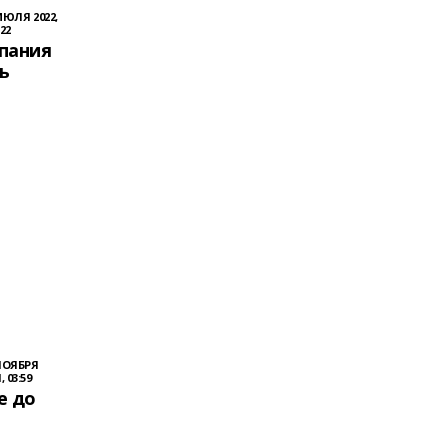
ИЮЛЯ 2022,
:22
пания
ь
НОЯБРЯ
, 03:59
е до