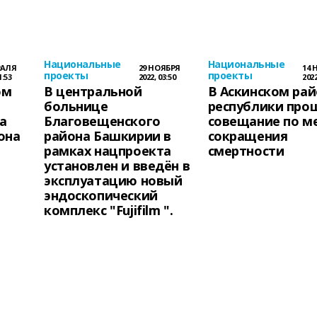
Национальные
Национальные
РАЛЯ
29 НОЯБРЯ
14 
проекты
проекты
1:53
2022, 03:50
2022
ом
В центральной
В Аскинском ра
больнице
республики про
а
Благовещенского
совещание по м
она
района Башкирии в
сокращения
рамках нацпроекта
смертности
установлен и введён в
эксплуатацию новый
эндоскопический
комплекс "Fujifilm ".