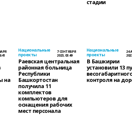
стадии
Национальные
Национальные
ВАРЯ
7 СЕНТЯБРЯ
24 
проекты
проекты
6:41
2023, 03:49
2023
Раевская центральная
В Башкирии
в
районная больница
установили 13 п
Республики
весогабаритног
ы на
Башкортостан
контроля на дор
получила 11
комплектов
компьютеров для
оснащения рабочих
мест персонала