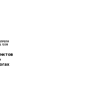
АПРЕЛЯ
, 12:38
унктов
о
огах