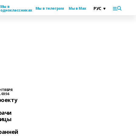
Мы в
Мы в телеграм
Мы в Max
одноклассниках
ЕНТЯБРЯ
, 03:56
роекту
рачи
ницы
ранней