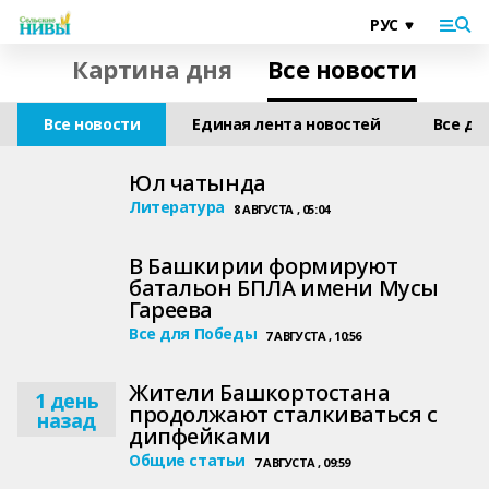
Картина дня
Все новости
Все новости
Единая лента новостей
Все дл
Юл чатында
Литература
8 АВГУСТА , 05:04
В Башкирии формируют
батальон БПЛА имени Мусы
Гареева
Все для Победы
7 АВГУСТА , 10:56
Жители Башкортостана
1 день
продолжают сталкиваться с
назад
дипфейками
Общие статьи
7 АВГУСТА , 09:59