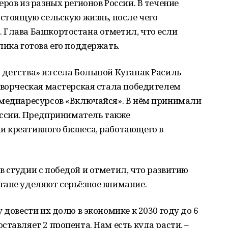
ров из разных регионов России. В течение
астоящую сельскую жизнь, после чего
 Глава Башкортостана отметил, что если
лика готова его поддержать.
детства» из села Большой Куганак Расиль
творческая мастерская стала победителем
 медиаресурсов «Включайся». В нём принимали
России. Предприниматель также
 креативного бизнеса, работающего в
 студии с победой и отметил, что развитию
тане уделяют серьёзное внимание.
 довести их долю в экономике к 2030 году до 6
тавляет 2 процента. Нам есть куда расти, –