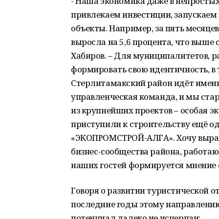
- Наша экономика даже в непростых
привлекаем инвестиции, запускаем
объекты. Например, за пять месяц
выросла на 5,6 процента, что выше
Хабиров. – Для муниципалитетов, 
формировать свою идентичность, в 
Стерлитамакский район идёт именн
управленческая команда, и мы ста
из крупнейших проектов – особая эк
приступили к строительству ещё о
«ЭКОПРОМСТРОЙ-АЛГА». Хочу выраз
бизнес-сообщества района, работаю
наших гостей формируется мнение 
Говоря о развитии туристической от
последние годы этому направлению
потенциал далеко не исчерпан: