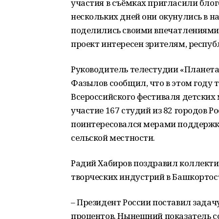
участия в съёмках пригласили блоге
нескольких дней они окунулись в н
поделились своими впечатлениями.
проект интересен зрителям, респуб
Руководитель телестудии «Планета 
Фазылов сообщил, что в этом году 
Всероссийского фестиваля детских
участие 167 студий из 82 городов 
поинтересовался мерами поддержки
сельской местности.
Радий Хабиров поздравил коллектив
творческих индустрий в Башкортос
– Президент России поставил задачу
процентов. Нынешний показатель сос