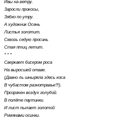
Ивы на ветру.
Заросли прокосы,
Зябко по утру.
А художник Осень
Листья золотит.
Сквозь седую просинь
Стая птиц летит.
* * *
Сверкает бисером роса
На выросшей отаве.
(Давно ль шныряла здесь коса
В чубастом разнотравье?!).
Прозрачен воздух голубой.
В полёте паутинки.
И лист пылает золотой
Румянами осинки.