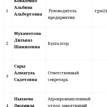
Коваленко
Альбина
1
Руководитель
rgsn2
Альбертовна
предприятия
Мухаметова
Дильназ
2
Бухгалтер
Шамилевна
Сары
Алмагуль
Ответственный
3
Садетовна
секретарь
Пылаева
Агропромышленный
4
Людмила
отдел, заведующий