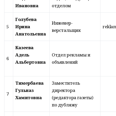
Ивановна
отделом
Голубева
Инженер-
5
Ирина
rekla
верстальщик
Анатольевна
Казеева
Адель
Отдел рекламы и
6
Альбертовна
объявлений
Тимербаева
Заместитель
Гульназ
директора
7
Хамитовна
(редактора газеты)
по дубляжу