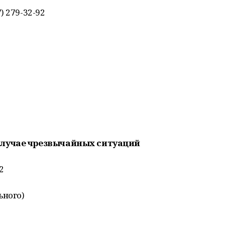
) 279-32-92
случае чрезвычайных ситуаций
2
ьного)