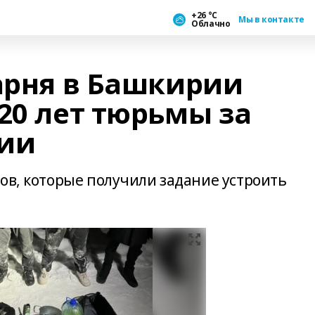
+26 °С
Мы в контакте
Облачно
парня в Башкирии
20 лет тюрьмы за
сии
ов, которые получили задание устроить