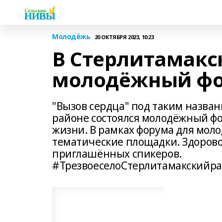
Молодёжь
20 ОКТЯБРЯ 2023, 10:23
В Стерлитамакс
молодёжный ф
"Вызов сердца" под таким назван
районе состоялся молодёжный ф
жизни. В рамках форума для мо
тематические площадки. Здоров
приглашённых спикеров.
#ТрезвоеселоСтерлитамакскийр