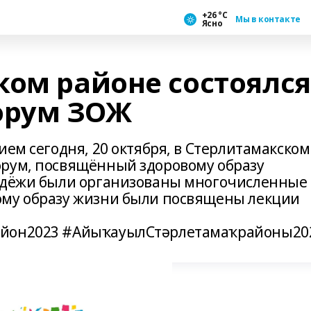
+26 °С
Мы в контакте
Ясно
ком районе состоялся
орум ЗОЖ
ием сегодня, 20 октября, в Стерлитамакском
орум, посвящённый здоровому образу
лодёжи были организованы многочисленные
ому образу жизни были посвящены лекции
айон2023 #АйыҡауылСтәрлетамаҡрайоны20