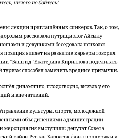
тесь, ничего не бойтесь!
ены лекции приглашённых спикеров. Так, о том,
 здоровым рассказала нутрициолог Айсылу
 юношами и девушками беседовала психолог
я позиция влияет на развитие карьеры говорил
нии "Башгид "Екатерина Кириллова поделилась
й туризм способен заменить вредные привычки.
ошёл динамично, плодотворно, вызвав у его
ций и впечатлений.
Управление культуры, спорта, молодежной
ственными объединениями администрации
и мероприятия выступили: депутат Совета
кий район Руслан Харрасов, фонд поддержки и