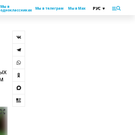
Мы в
Мы в телеграм
Мы в Max
одноклассниках
ых
ом
й