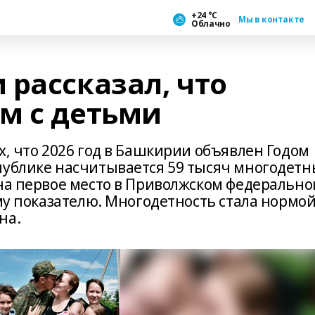
+24 °С
Мы в контакте
Облачно
 рассказал, что
м с детьми
х, что 2026 год в Башкирии объявлен Годом
публике насчитывается 59 тысяч многодетн
 на первое место в Приволжском федеральн
ому показателю. Многодетность стала нормо
на.