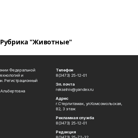
Рубрика "Животные"
лении Федеральной
Телефон
технологий и
8(3473) 25-12-01
н. Регистрационный
Эл. почта
rekselniv@yandex.ru
 Альбертовна
Адрес
г.Стерлитамак, ул.Комсомольская,
82, 3 этаж
Рекламная служба
8(3473) 25-12-01
Редакция
8(3473) 25-72-32