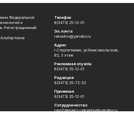
лении Федеральной
Телефон
технологий и
8(3473) 25-12-01
н. Регистрационный
Эл. почта
rekselniv@yandex.ru
 Альбертовна
Адрес
г.Стерлитамак, ул.Комсомольская,
82, 3 этаж
Рекламная служба
8(3473) 25-12-01
Редакция
8(3473) 25-72-32
Приемная
8(3473) 25-12-01
Сотрудничество
rgsn2@mail.ru rekselniv@yandex.ru
Отдел кадров
8(3473) 25-18-12