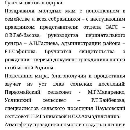
букеты цветов, подарки.
Поздравили молодых мам с пополнением в
семействе, а всех собравшихся – с наступающим
праздником представители: отдела ЗАГС –
О.В.Габ-басова, руководства перинатального
центра – А.И.Галиева, администрации района –
Р.Е.Сафонова. Вручаются свидетельства о
рождении – первый документ гражданина нашей
необъятной Родины.
Пожелания мира, благополучия и процветания
звучат из уст глав сельских поселений:
Первомайский сельсовет - М.Г.Макаренко,
Услинский сельсовет – Р.Т.Байбекова,
специалистов сельского поселения Наумовский
сельсовет- Н.Р.Галимовой и С.Ф.Ахмадулллина.
Атмосферу праздника помогли создать и песни в