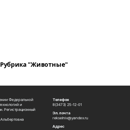
Рубрика "Животные"
лении Федеральной
Телефон
технологий и
8(3473) 25-12-01
н. Регистрационный
Эл. почта
rekselniv@yandex.ru
 Альбертовна
Адрес