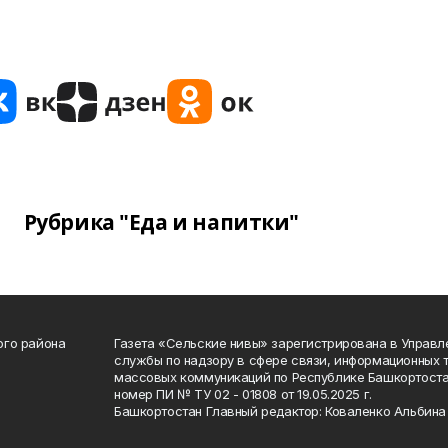
Рубрика "Еда и напитки"
ого района
Газета «Сельские нивы» зарегистрирована в Управ
службы по надзору в сфере связи, информационных 
массовых коммуникаций по Республике Башкортоста
номер ПИ № ТУ 02 - 01808 от 19.05.2025 г.
Башкортостан Главный редактор: Коваленко Альбина