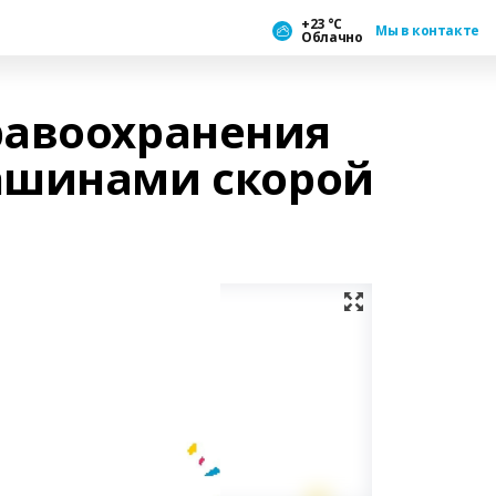
+23 °С
Мы в контакте
Облачно
равоохранения
ашинами скорой