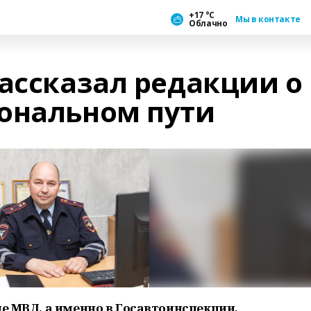
+17 °С
Мы в контакте
Облачно
рассказал редакции о
ональном пути
ме МВД, а именно в Госавтоинспекции,