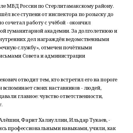
еле МВД России по Стерлитамакскому району.
шёл все ступени от инспектора по розыску до
 сочетал работу с учёбой - окончил
ой гуманитарной академии. За долголетнюю и
внутренних дел награждён ведомственными
упречную службу», отмечен почётными
исьмами Совета и администрации
екович отводит тем, кто встретил его на пороге
 вспоминает своих наставников - людей,
авали главное: чувство ответственности,
.
Алёшин, Фарит Халиуллин, Ильдар Тукаев, -
лись профессиональными навыками, учили, как