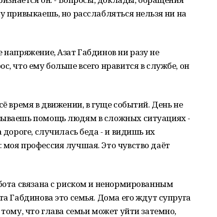
му привыкаешь, но расслабляться нельзя ни на
 напряжение, Азат Габдинов ни разу не
с, что ему больше всего нравится в службе, он
сё время в движении, в гуще событий. День не
зываешь помощь людям в сложных ситуациях -
 дороге, случилась беда - и видишь их
 моя профессия лучшая. Это чувство даёт
абота связана с риском и ненормированным
та Габдинова это семья. Дома его ждут супруга
 тому, что глава семьи может уйти затемно,