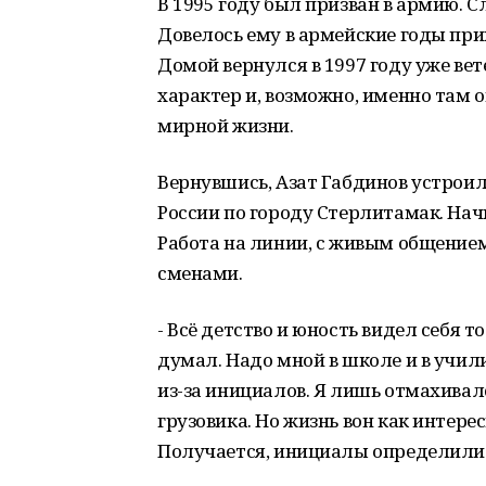
В 1995 году был призван в армию. 
Довелось ему в армейские годы при
Домой вернулся в 1997 году уже ве
характер и, возможно, именно там о
мирной жизни.
Вернувшись, Азат Габдинов устрои
России по городу Стерлитамак. На
Работа на линии, с живым общение
сменами.
- Всё детство и юность видел себя 
думал. Надо мной в школе и в учи
из-за инициалов. Я лишь отмахивал
грузовика. Но жизнь вон как интере
Получается, инициалы определили 