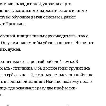
 выявлять водителей, управляющих
нии алкогольного, наркотического и иного
твуем обучение детей основам Правил
зат Ирекович.
мотный, инициативный руководитель - так о
Он уже давно мог бы уйти на пенсию. Но не тот
нию, нужен.
ерлитамаке, в простой рабочей семье. В
, мать - птичница. Оба долгие годы трудились
 из трёх сыновей, с малых лет мечтал пойти по
ить на большой машине. Именно поэтому после
е, где осваивал сразу две профессии -
.