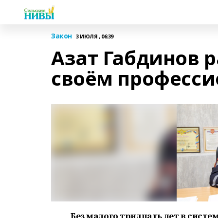
Закон
3 ИЮЛЯ , 06:39
Азат Габдинов 
своём професси
Без малого тридцать лет в систе