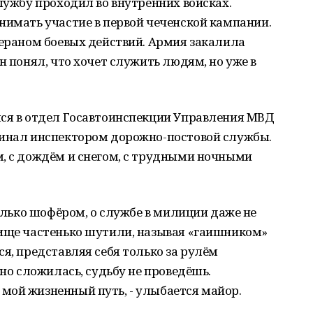
Службу проходил во внутренних войсках.
нимать участие в первой чеченской кампании.
тераном боевых действий. Армия закалила
н понял, что хочет служить людям, но уже в
лся в отдел Госавтоинспекции Управления МВД
чинал инспектором дорожно-постовой службы.
м, с дождём и снегом, с трудными ночными
только шофёром, о службе в милиции даже не
лище частенько шутили, называя «гаишником»
ся, представляя себя только за рулём
сно сложилась, судьбу не проведёшь.
мой жизненный путь, - улыбается майор.