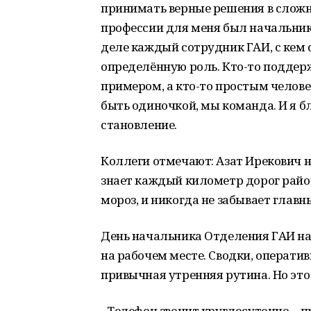
принимать верные решения в сложн
профессии для меня был начальник
деле каждый сотрудник ГАИ, с кем 
определённую роль. Кто-то поддер
примером, а кто-то простым челове
быть одиночкой, мы команда. И я бл
становление.
Коллеги отмечают: Азат Ирекович н
знает каждый километр дорог района
мороз, и никогда не забывает главн
День начальника Отделения ГАИ нач
на рабочем месте. Сводки, оператив
привычная утренняя рутина. Но это
- Телефон звонит круглосуточно, - 