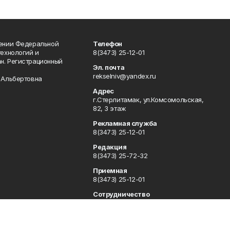
лении Федеральной
Телефон
технологий и
8(3473) 25-12-01
н. Регистрационный
Эл. почта
rekselniv@yandex.ru
 Альбертовна
Адрес
г.Стерлитамак, ул.Комсомольская,
82, 3 этаж
Рекламная служба
8(3473) 25-12-01
Редакция
8(3473) 25-72-32
Приемная
8(3473) 25-12-01
Сотрудничество
rgsn2@mail.ru rekselniv@yandex.ru
Отдел кадров
8(3473) 25-18-12