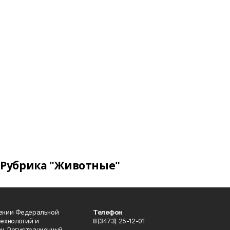
Рубрика "Животные"
лении Федеральной
Телефон
технологий и
8(3473) 25-12-01
н. Регистрационный