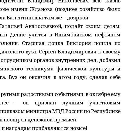
 родители. Владимир Николаевич всю жизнь
озе имени Жданова (позднее хозяйство было
ла Валентиновна там же – дояркой.
Натальей Анатольевной, подаёт своим детям.
 Сын Денис учится в Ишимбайском нефтяном
льник. Старшая дочка Виктория пошла по
дического вуза. Сергей Владимирович к своему
отрудником органов внутренних дел, добавил
макского техникума физической культуры и
а. Вуз он окончил в этом году, сделав себе
 другими радостными событиями: в октябре ему
Далее – он признан лучшим участковым
приказом министра МВД России по Республике
н поощрён денежной премией.
м и наградам прибавляются новые!