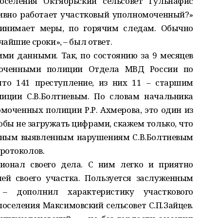
оселения Октябрьский сельсовет Гульнафис
ивно работает участковый уполномоченный?»
ринимает меры, по горячим следам. Обычно
айшие сроки», – был ответ.
ми данными. Так, по состоянию за 9 месяцев
моченными полиции Отдела МВД России по
то 141 преступление, из них 11 – старшим
иции С.В.Болтневым. По словам начальника
оченных полиции Р.Р. Ахмерова, это один из
обы не загружать цифрами, скажем только, что
 иным выявленным нарушениям С.В.Болтневым
ротоколов.
ионал своего дела. С ним легко и приятно
ей своего участка. Пользуется заслуженным
 – дополнил характеристику участкового
поселения Максимовский сельсовет С.П.Зайцев.