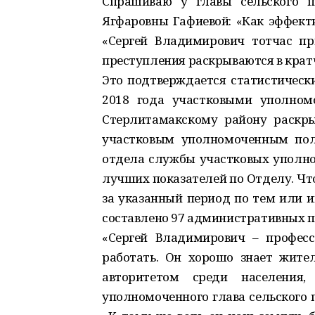
Спрашиваю у главы сельского п
Ягфаровны Гафиевой: «Как эффект
«Сергей Владимирович тотчас п
преступления раскрываются в кратч
Это подтверждается статистически
2018 года участковыми уполно
Стерлитамакскому району раскры
участковым уполномоченным пол
отдела службы участковых уполном
лучших показателей по Отделу. Чт
за указанный период по тем или
составлено 97 административных п
«Сергей Владимирович – професс
работать. Он хорошо знает жител
авторитетом среди населения,
уполномоченного глава сельского 