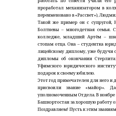
работать по совести учили его
проработал механизатором в колх
переименовано в «Рассвет»), Людми
Такой же пример он с супругой, 
Болтневы – многодетная семья.
колледже, младший Артём – шко
стопам отца. Она – студентка юри
лицейскому диплому, уже будучи с
дипломы об окончании Стерлита
Уфимского юридического институт
подарок к своему юбилею.
Этот год примечателен для него и
присвоили звание «майор». 
уполномоченным Отдела. В ноябре 
Башкортостан за хорошую работу о
Поздравляем! Пусть к этим звания