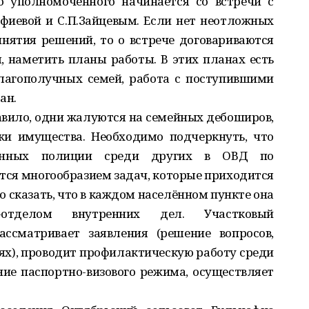
о уполномоченного начинается со встречи с
афиевой и С.П.Зайцевым. Если нет неотложных
нятия решений, то о встрече договариваются
, наметить планы работы. В этих планах есть
лагополучных семей, работа с поступившими
ан.
вило, одни жалуются на семейных дебоширов,
жи имущества. Необходимо подчеркнуть, что
ченных полиции среди других в ОВД по
ся многообразием задач, которые приходится
о сказать, что в каждом населённом пункте она
-отделом внутренних дел. Участковый
ссматривает заявления (решение вопросов,
ях), проводит профилактическую работу среди
ие паспортно-визового режима, осуществляет