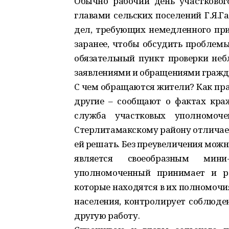
Обычно рабочий день участковог
главами сельских поселений Г.Я.Г
дел, требующих немедленного при
заранее, чтобы обсудить проблемы
обязательный пункт проверки неб
заявлениями и обращениями гражд
С чем обращаются жители? Как пра
другие – сообщают о фактах кра
служба участковых уполномо
Стерлитамакскому району отличает
ей решать. Без преувеличения можн
является своеобразным мини
уполномоченный принимает и ра
которые находятся в их полномочи
населения, контролирует соблюден
другую работу.