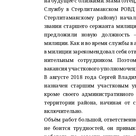
на будущее с близкими. Мама (отец,
Службу в Стерлитамакском РОВД 
Стерлитамакскому району) начал
звании старшего сержанта милиции
предложили новую должность –
милиции. Как и во время службы в 
в милиции зарекомендовал себя от
нительным сотрудником. Поэтом
вакансия участкового уполномоченн
В августе 2018 года Сергей Влад
назначен старшим участковым у
кроме своего административного 
территории района, начиная от 
включительно.
Объём работ большой, ответственно
не боится трудностей, он привык