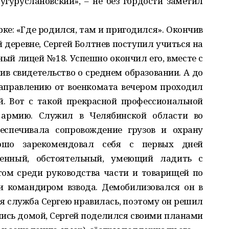
угуруслановский», – не без гордости заметил
рке: «Где родился, там и пригодился». Окончив
деревне, Сергей Болтнев поступил учиться на
ый лицей №18. Успешно окончил его, вместе с
 свидетельство о среднем образовании. А до
направлению от военкомата вечером проходил
й. Вот с такой прекрасной профессиональной
в армию. Служил в Челябинской области во
беспечивала сопровождение грузов и охрану
рошо зарекомендовал себя с первых дней
енный, обстоятельный, умеющий ладить с
том среди руководства части и товарищей по
и командиром взвода. Демобилизовался он в
ая служба Сергею нравилась, поэтому он решил
ись домой, Сергей поделился своими планами