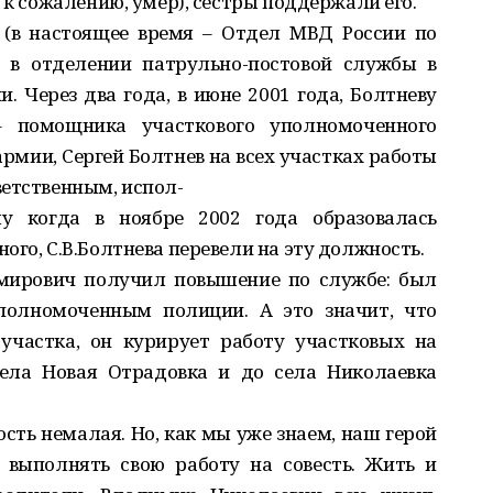
 к сожалению, умер), сёстры поддержали его.
(в настоящее время – Отдел МВД России по
 в отделении патрульно-постовой службы в
. Через два года, в июне 2001 года, Болтневу
 помощника участкового уполномоченного
армии, Сергей Болтнев на всех участках работы
ветственным, испол-
у когда в ноябре 2002 года образовалась
ого, С.В.Болтнева перевели на эту должность.
имирович получил повышение по службе: был
полномоченным полиции. А это значит, что
участка, он курирует работу участковых на
села Новая Отрадовка и до села Николаевка
сть немалая. Но, как мы уже знаем, наш герой
 выполнять свою работу на совесть. Жить и