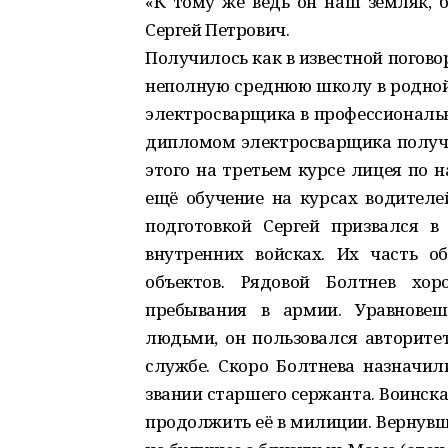
«К тому же ведь он наш земляк, б
Сергей Петрович.
Получилось как в известной погово
неполную среднюю школу в родной 
электросварщика в профессиональн
дипломом электросварщика получив
этого на третьем курсе лицея по 
ещё обучение на курсах водителе
подготовкой Сергей призвался 
внутренних войсках. Их часть о
объектов. Рядовой Болтнев хо
пребывания в армии. Уравновеш
людьми, он пользовался авторите
службе. Скоро Болтнева назначил
звании старшего сержанта. Воинск
продолжить её в милиции. Вернувш