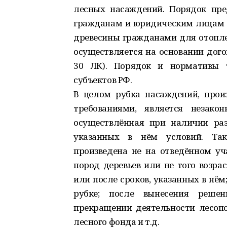
лесных насаждений. Порядок пре
гражданам и юридическим лицам о
древесины гражданами для отопле
осуществляется на основании дого
30 ЛК). Порядок и нормативы т
субъектов РФ.
В целом рубка насаждений, прои
требованиями, является незако
осуществлённая при наличии ра
указанных в нём условий. Та
произведена не на отведённом уча
пород деревьев или не того возрас
или после сроков, указанных в нём
рубке; после вынесения решен
прекращении деятельности лесопо
лесного фонда и т.д.