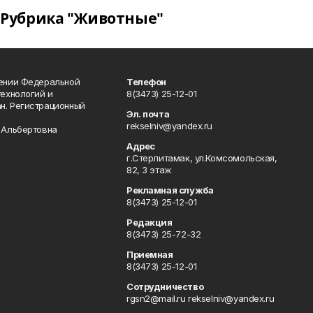
Рубрика "Животные"
лении Федеральной
Телефон
технологий и
8(3473) 25-12-01
н. Регистрационный
Эл. почта
rekselniv@yandex.ru
 Альбертовна
Адрес
г.Стерлитамак, ул.Комсомольская,
82, 3 этаж
Рекламная служба
8(3473) 25-12-01
Редакция
8(3473) 25-72-32
Приемная
8(3473) 25-12-01
Сотрудничество
rgsn2@mail.ru rekselniv@yandex.ru