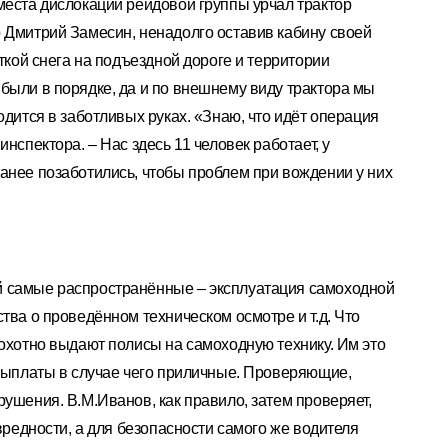
места дислокации рейдовой группы урчал трактор
 Дмитрий Замесин, ненадолго оставив кабину своей
сткой снега на подъездной дороге и территории
были в порядке, да и по внешнему виду трактора мы
одится в заботливых руках. «Знаю, что идёт операция
нспектора. – Нас здесь 11 человек работает, у
анее позаботились, чтобы проблем при вождении у них
й самые распространённые – эксплуатация самоходной
тва о проведённом техническом осмотре и т.д. Что
еохотно выдают полисы на самоходную технику. Им это
 выплаты в случае чего приличные. Проверяющие,
рушения. В.М.Иванов, как правило, затем проверяет,
 вредности, а для безопасности самого же водителя