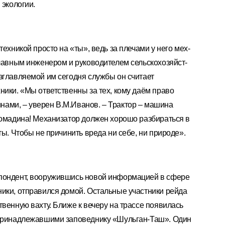
 экологии.
техникой просто на «ты», ведь за плечами у него мех-
главным инженером и руководителем сельскохозяйст-
зглавляемой им сегодня службы он считает
ники. «Мы ответственны за тех, кому даём право
ами, – уверен В.М.Иванов. – Трактор – машина
ромадина! Механизатор должен хорошо разбираться в
ты. Чтобы не причинить вреда ни себе, ни природе».
спондент, вооружившись новой информацией в сфере
ики, отправился домой. Остальные участники рейда
твенную вахту. Ближе к вечеру на трассе появилась
 принадлежавшими заповеднику «Шульган-Таш». Один