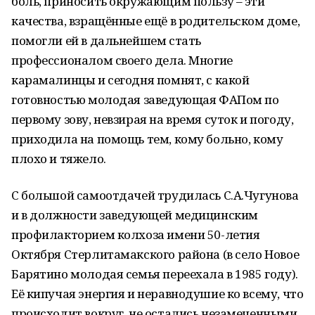
боль, приносить окружающим пользу – эти
качества, взращённые ещё в родительском доме,
помогли ей в дальнейшем стать
профессионалом своего дела. Многие
карамалинцы и сегодня помнят, с какой
готовностью молодая заведующая ФАПом по
первому зову, невзирая на время суток и погоду,
приходила на помощь тем, кому больно, кому
плохо и тяжело.
С большой самоотдачей трудилась С.А.Чугунова
и в должности заведующей медицинским
профилакторием колхоза имени 50-летия
Октября Стерлитамакского района (в село Новое
Барятино молодая семья переехала в 1985 году).
Её кипучая энергия и неравнодушие ко всему, что
происходит вокруг, не остались незамеченными