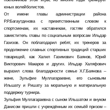
юных волейболистов.
От имени главы администрации района
Р.Р.Багаутдинова с приветственным словом к
спортсменам, их наставникам, гостям обратился
заместитель главы по социальным вопросам Ильдар
Газизов. Он поблагодарил ребят, их тренеров за
продолжение славных спортивных традиций старших
товарищей, как Халил Газимович Баянов, Юрий
Викторович Макаров и других. Ильдар Халяфович
выразил слова благодарности семье Х.Г.Баянова –
жене, Зульфие Муллагараевне, его сыновьям
Ильшату и Ришату за моральную и материальную
поддержку турнира.
Зульфия Муллагараевна с сыном Ильшатом и внуком
Данисом пришли с учреждённым их семьёй призом –