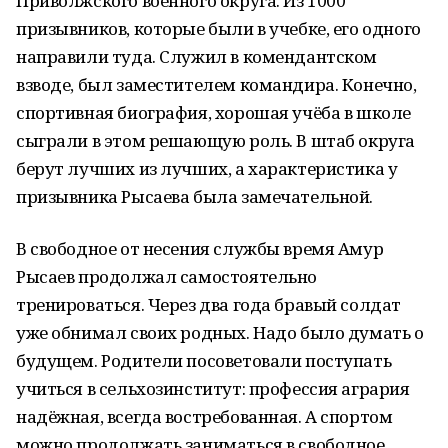
Приволжского военного округа. Из 1000
призывников, которые были в учебке, его одного
направили туда. Служил в комендантском
взводе, был заместителем командира. Конечно,
спортивная биография, хорошая учёба в школе
сыграли в этом решающую роль. В штаб округа
берут лучших из лучших, а характеристика у
призывника Рысаева была замечательной.
В свободное от несения службы время Амур
Рысаев продолжал самостоятельно
тренироваться. Через два года бравый солдат
уже обнимал своих родных. Надо было думать о
будущем. Родители посоветовали поступать
учиться в сельхозинститут: профессия агрария
надёжная, всегда востребованная. А спортом
можно продолжать заниматься в свободное