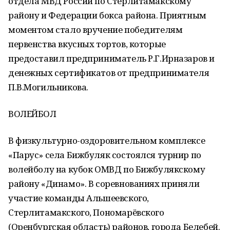
отдела МВД России по Стерлитамакскому
району и Федерации бокса района. Приятным
моментом стало вручение победителям
первенства вкусных тортов, которые
предоставил предприниматель Р.Г.Ирназаров и
денежных сертификатов от предпринимателя
П.В.Могильникова.
ВОЛЕЙБОЛ
В физкультурно-оздоровительном комплексе
«Парус» села Бижбуляк состоялся турнир по
волейболу на кубок ОМВД по Бижбулякскому
району «Динамо». В соревнованиях приняли
участие команды Альшеевского,
Стерлитамакского, Пономарёвского
(Оренбургская область) районов, города Белебей.