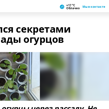
+17 °С
Мы в контакте
Облачно
лся секретами
сады огурцов
огурцы через рассаду. Не