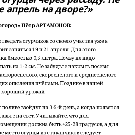
е апрель на дворе?»
-огород» Пётр АРТАМОНОВ:
отведать огурчиков со своего участка уже в
ит заняться 19 и 21 апреля. Для этого
и ёмкостью 0,5 литра. Почву не надо
пать на 1-2 см. Не забудьте накрыть посевы
аскороспелого, скороспелого и среднеспелого
ющих опыления пчёлами. Поздние в нашей
ь хороший урожай.
оливе взойдут на 3-5-й день, а когда появятся
авьте на свет. Учитывайте, что для
омещении должна быть +25-28 градусов, а для
ое место огурцы из стаканчиков следует