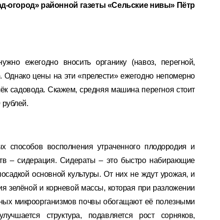
ад-огород» районной газеты «Сельские нивы» Пётр
жно ежегодно вносить органику (навоз, перегной,
. Однако цены на эти «прелести» ежегодно непомерно
елёк садовода. Скажем, средняя машина перегноя стоит
0 рублей.
ых способов восполнения утраченного плодородия и
тв – сидерация. Сидераты – это быстро набирающие
посадкой основной культуры. От них не ждут урожая, и
я зелёной и корневой массы, которая при разложении
зных микроорганизмов почвы обогащают её полезными
улучшается структура, подавляется рост сорняков,