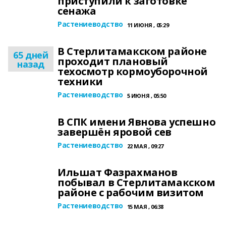
приступили к заготовке
сенажа
Растениеводство
11 ИЮНЯ , 05:29
В Стерлитамакском районе
65 дней
проходит плановый
назад
техосмотр кормоуборочной
техники
Растениеводство
5 ИЮНЯ , 05:50
В СПК имени Явнова успешно
завершён яровой сев
Растениеводство
22 МАЯ , 09:27
Ильшат Фазрахманов
побывал в Стерлитамакском
районе с рабочим визитом
Растениеводство
15 МАЯ , 06:38