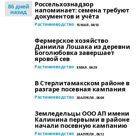
Россельхознадзор
86 дней
напоминает: семена требуют
назад
документов и учёта
Растениеводство
15 МАЯ , 06:10
Фермерское хозяйство
Даниила Лошака из деревни
Боголюбовка завершает
яровой сев
Растениеводство
8 МАЯ , 06:29
В Стерлитамакском районе в
разгаре посевная кампания
Растениеводство
30 АПРЕЛЯ , 06:09
Земледельцы ООО АП имени
Калинина первыми в районе
начали посевную кампанию
Растениеводство
24 АПРЕЛЯ , 06:12