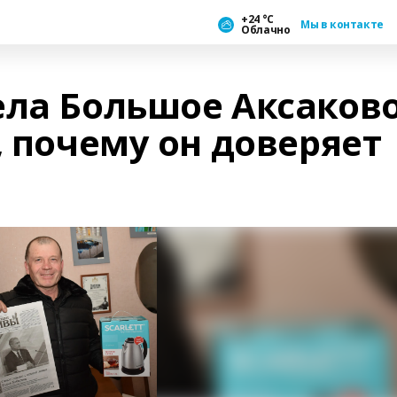
+24 °С
Мы в контакте
Облачно
ела Большое Аксаков
, почему он доверяет