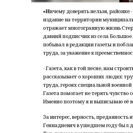
«Н
ичему доверять нельзя, районке 
издание на территории муниципали
отражает многогранную жизнь Стер
давний подписчик из села Большое 
побывал в редакции газеты и побл
труда, за уважение к преемственно
- Газета, как в той песне, нам строи
рассказывает о хороших людях: тру
труда, героях специальной военной 
Газета помогает не терять чувство
Именно поэтому я и выписываю её в
За интерес, верность, преданность
Геннадиевич в ушедшем году был 