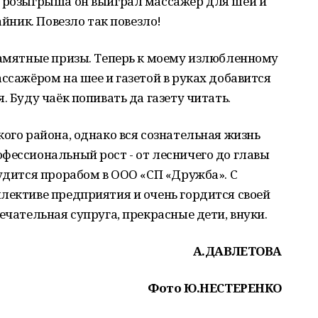
о розыгрыша он выиграл массажёр для шеи и
айник. Повезло так повезло!
памятные призы. Теперь к моему излюбленному
ссажёром на шее и газетой в руках добавится
. Буду чаёк попивать да газету читать.
кого района, однако вся сознательная жизнь
фессиональный рост - от лесничего до главы
рудится прорабом в ООО «СП «Дружба». С
лективе предприятия и очень гордится своей
ечательная супруга, прекрасные дети, внуки.
А.ДАВЛЕТОВА
Фото Ю.НЕСТЕРЕНКО