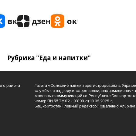
Рубрика "Еда и напитки"
ого района
Газета «Сельские нивы» зарегистрирована в Управ
службы по надзору в сфере связи, информационных 
массовых коммуникаций по Республике Башкортоста
номер ПИ № ТУ 02 - 01808 от 19.05.2025 г.
Башкортостан Главный редактор: Коваленко Альбина