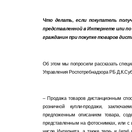
Что делать, если покупатель полу
представленной в Интернете или по
гражданин при покупке товаров дис
Об этом мы попросили рассказать специ
Управления Роспотребнадзора РБ Д.К.Суб
– Продажа товаров дистанционным спос
розничной купли-продажи, заключа
предложенным описанием товара, соде
представленным на фотоснимках, или с и
числе Интернета, а также теле- и (или