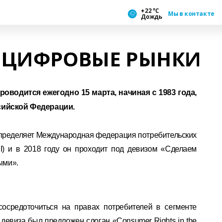
+22 °С
Мы в контакте
Дождь
З ЦИФРОВЫЕ РЫНКИ
оводится ежегодно 15 марта, начиная с 1983 года,
ссийской Федерации.
определяет Международная федерация потребительских
 CI) и в 2018 году он проходит под девизом «Сделаем
ыми».
 сосредоточиться на правах потребителей в сегменте
 девиза был предложен слоган «Consumer Rights in the