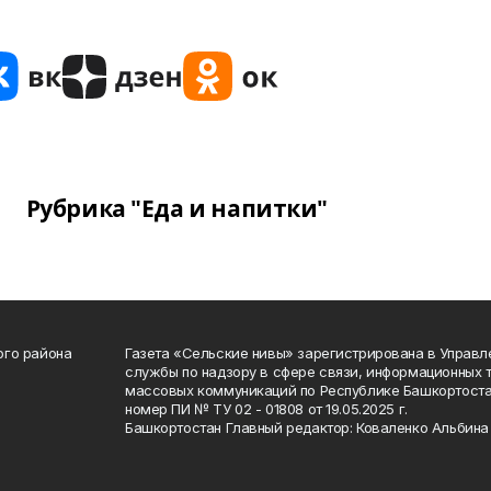
Рубрика "Еда и напитки"
ого района
Газета «Сельские нивы» зарегистрирована в Управ
службы по надзору в сфере связи, информационных 
массовых коммуникаций по Республике Башкортоста
номер ПИ № ТУ 02 - 01808 от 19.05.2025 г.
Башкортостан Главный редактор: Коваленко Альбина