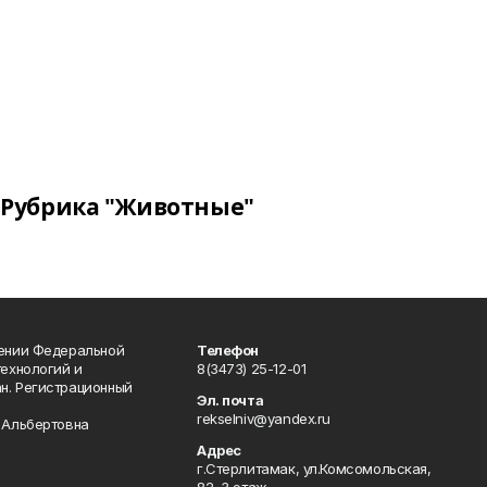
Рубрика "Животные"
лении Федеральной
Телефон
технологий и
8(3473) 25-12-01
н. Регистрационный
Эл. почта
rekselniv@yandex.ru
 Альбертовна
Адрес
г.Стерлитамак, ул.Комсомольская,
82, 3 этаж