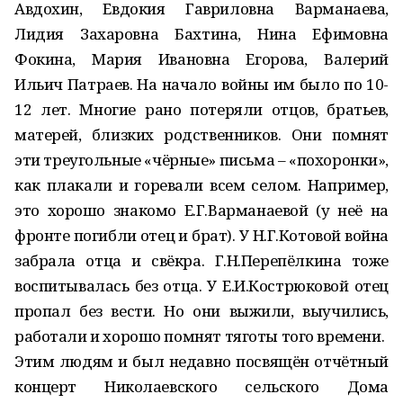
Авдохин, Евдокия Гавриловна Варманаева,
Лидия Захаровна Бахтина, Нина Ефимовна
Фокина, Мария Ивановна Егорова, Валерий
Ильич Патраев. На начало войны им было по 10-
12 лет. Многие рано потеряли отцов, братьев,
матерей, близких родственников. Они помнят
эти треугольные «чёрные» письма – «похоронки»,
как плакали и горевали всем селом. Например,
это хорошо знакомо Е.Г.Варманаевой (у неё на
фронте погибли отец и брат). У Н.Г.Котовой война
забрала отца и свёкра. Г.Н.Перепёлкина тоже
воспитывалась без отца. У Е.И.Кострюковой отец
пропал без вести. Но они выжили, выучились,
работали и хорошо помнят тяготы того времени.
Этим людям и был недавно посвящён отчётный
концерт Николаевского сельского Дома