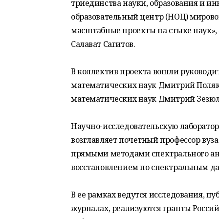
триединства науки, образования и ин
образовательный центр (НОЦ) мировог
масштабные проекты на стыке наук»,
Салават Сагитов.
В коллектив проекта вошли руководи
математических наук Дмитрий Поляко
математических наук Дмитрий Зезюл
Научно-исследовательскую лаборато
возглавляет почетный профессор вуза
прямыми методами спектрального ан
восстановлением по спектральным д
В ее рамках ведутся исследования, п
журналах, реализуются гранты Росси