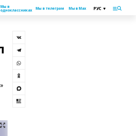
Мы в
Мы в телеграм
Мы в Max
одноклассниках
л
»