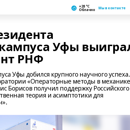
+28 °С
Мы в контакте
Облачно
резидента
кампуса Уфы выигра
ант РНФ
уса Уфы добился крупного научного успеха.
оратории «Операторные методы в механике
ис Борисов получил поддержку Российского
ственная теория и асимптотики для
ч».