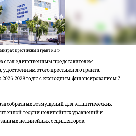
 выиграл престижный грант РНФ
ов стал единственным представителем
, удостоенным этого престижного гранта.
а 2026-2028 годы с ежегодным финансированием 7
азнообразных возмущений для эллиптических
ественной теории нелинейных уравнений и
язанных нелинейных осцилляторов.