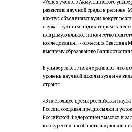
«Успех ученого Акмуллинского универ
развитию научной среды в регионе. 
кампус объединяют вузы вокруг реаль
служат лучшим индикатором качества
напрямую влияют на качество подгото
исследования», - отметила Светлана 
высшему образованию Башкортостана
В университете подчеркивают, что п
уровень научной школы вуза и ее вк
страны.
«В настоящее время российская наука
России, создавая предпосылки и усло
Российской Федерацией вызовов и за
конкурентоспособность национально