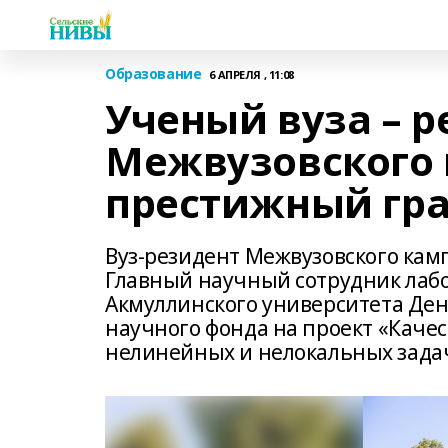
Образование
6 АПРЕЛЯ , 11:08
Ученый вуза – 
Межвузовского 
престижный гр
Вуз-резидент Межвузовского камп
Главный научный сотрудник лаб
Акмуллинского университета Ден
научного фонда на проект «Каче
нелинейных и нелокальных зада