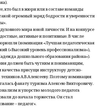
ка).
се, кто был в жюри или в составе команды
такой огромный заряд бодрости и уверенности
ы».
духовного мира юной личности. И на конкурсе
остные, активные и позитивные. В числе
с.Тюрюшля (номинация «Лучшая педагогическая
ский («Высокий уровень профессионализма»),
Надежда дошкольного образования района»).
ания должен быть чутким и понимающим,
и качества присущи инструктору детско-
техников А.В.Алексееву. Поэтому номинация
сталась фанату туризма Алексею Викторовичу.
онализм и упорство молодого педагога
овали до начала торжества. Он стал
вание – педагог».