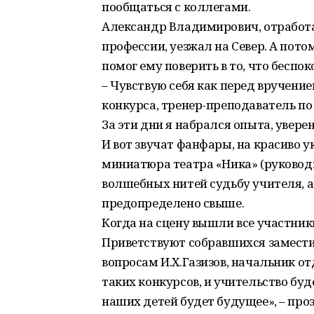
пообщаться с коллегами.
Александр Владимирович, отработав
профессии, уезжал на Север. А пото
помог ему поверить в то, что беспо
– Чувствую себя как перед вручение
конкурса, тренер-преподаватель п
За эти дни я набрался опыта, уверен
И вот звучат фанфары, на красиво 
миниатюра театра «Ника» (руководи
волшебных нитей судьбу учителя, а 
предопределено свыше.
Когда на сцену вышли все участник
Приветствуют собравшихся замест
вопросам И.Х.Газизов, начальник о
таких конкурсов, и учительство буд
наших детей будет будущее», – пр