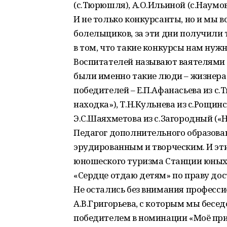
(с.Тюрюшля), А.О.Ильиной (с.Наумов
И не только конкурсанты, но и мы в
болельщиков, за эти дни получили 
в том, что такие конкурсы нам нужн
Воспитателей называют ваятелями 
были именно такие люди – жизнерад
победителей – Е.П.Афанасьева из 
находка»), Т.Н.Кульнева из с.Рощин
Э.С.Шаяхметова из с.Загородный («
Педагог дополнительного образов
эрудированным и творческим. И эт
юношеского туризма Станции юных 
«Сердце отдаю детям» по праву до
Не остались без внимания професси
А.В.Григорьева, с которым мы бесед
победителем в номинации «Моё приз