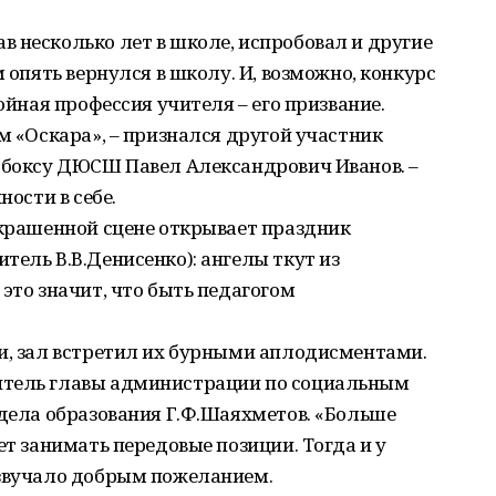
 несколько лет в школе, испробовал и другие
м опять вернулся в школу. И, возможно, конкурс
койная профессия учителя – его призвание.
м «Оскара», – признался другой участник
о боксу ДЮСШ Павел Александрович Иванов. –
ности в себе.
украшенной сцене открывает праздник
тель В.В.Денисенко): ангелы ткут из
это значит, что быть педагогом
и, зал встретил их бурными аплодисментами.
итель главы администрации по социальным
тдела образования Г.Ф.Шаяхметов. «Больше
ет занимать передовые позиции. Тогда и у
озвучало добрым пожеланием.