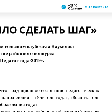
+21 °С
Мы в контакте
Облачно
ЛО СДЕЛАТЬ ШАГ»
м сельском клубе села Наумовка
тие районного конкурса
Педагог года-2019».
что традиционное состязание педагогических
 направления – «Учитель года», «Воспитатель
образования года».
курса проходил отборочный заочный тур, во