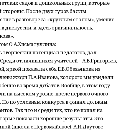
етских садов и дошкольных групп, которые
й стороны. После двух туров баллы
тие в разговоре за «круглым столом», умение
в дискуссии, и здесь оригинальность,
кова».
ом О.А.Хисматуллина:
ь творческий потенциал педагогов, дал
Среди отличившихся учителей – А.В.Григорьев,
й, яркой показала себя Е.В.Обезьянова из
лены жюри П.А.Иванова, которого мы увидели
енно во время дебатов. Вообще, в этом году
ли на высоком уровне, после первого очного
. Но по условиям конкурса в финал должны
тов. Так что и среди тех, кто не попал на
которые показали хорошие результаты. Это
иной (школа с.Первомайское), А.И.Даутове