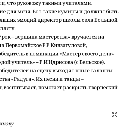
ти, что руковожу такими учителями.
е для меня. Вот такие кумиры и должны быть
лнявших эмоций директор школы села Большой
ллегу.
рок – вершина мастерства» вручается на
а Первомайское Р.Р.Кинзагуловой,
бедитель в номинации «Мастер своего дела» –
дой учитель» – Р.И.Идрисова (с.Бельское).
обедителей на сцену выходят юные таланты
тва «Радуга». Их песни и танцы –
, воспитывает, помогает раскрыть творческий
инову