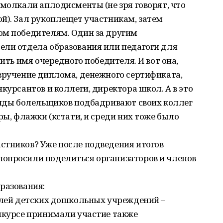
смолкали аплодисменты (не зря говорят, что
й). Зал рукоплещет участникам, затем
ом победителям. Один за другим
ели отдела образования или педагоги для
чить имя очередного победителя. И вот она,
вручение диплома, денежного сертификата,
курсантов и коллеги, директора школ. А в это
манды болельщиков подбадривают своих коллег
ры, флажки (кстати, и среди них тоже было
стников? Уже после подведения итогов
опросили поделиться организаторов и членов
разования:
телей детских дошкольных учреждений –
онкурсе принимали участие также