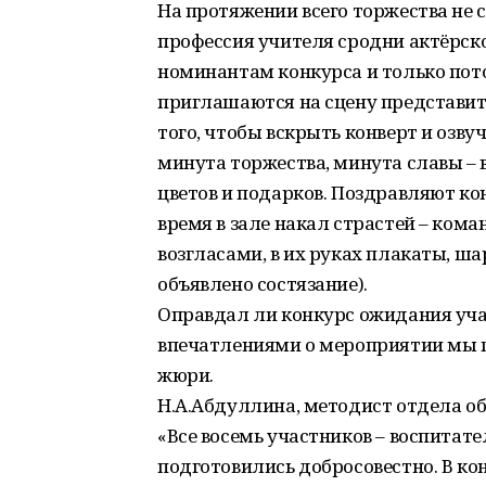
На протяжении всего торжества не 
профессия учителя сродни актёрско
номинантам конкурса и только пот
приглашаются на сцену представит
того, чтобы вскрыть конверт и озву
минута торжества, минута славы – 
цветов и подарков. Поздравляют кон
время в зале накал страстей – ко
возгласами, в их руках плакаты, ша
объявлено состязание).
Оправдал ли конкурс ожидания уча
впечатлениями о мероприятии мы п
жюри.
Н.А.Абдуллина, методист отдела об
«Все восемь участников – воспита
подготовились добросовестно. В к