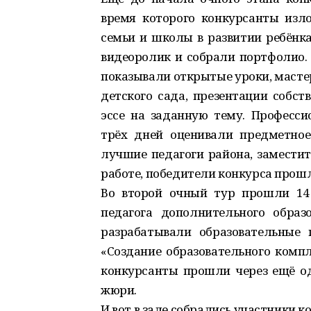
время которого конкурсанты изл
семьи и школы в развитии ребёнка
видеоролик и собрали портфолио. 
показывали открытые уроки, масте
детского сада, презентации собст
эссе на заданную тему. Професси
трёх дней оценивали предметно
лучшие педагоги района, заместит
работе, победители конкурса прошл
Во второй очный тур прошли 14 
педагога дополнительного образ
разрабатывали образовательные
«Создание образовательного компл
конкурсанты прошли через ещё о
жюри.
И вот в зале собрались участники 