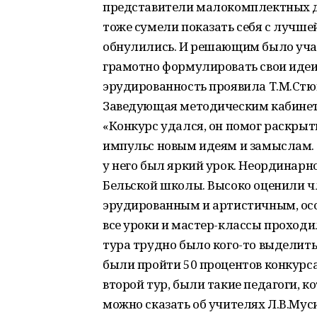
представители малокомплектных д
тоже сумели показать себя с лучше
обнулились. И решающим было учас
грамотно формулировать свои идеи 
эрудированность проявила Т.М.Стю
Заведующая методическим кабинет
«Конкурс удался, он помог раскрыт
импульс новым идеям и замыслам. 
у него был яркий урок. Неординарно
Бельской школы. Высоко оценили ч
эрудированным и артистичным, особ
все уроки и мастер-классы проходи
тура трудно было кого-то выделить
были пройти 50 процентов конкурсан
второй тур, были такие педагоги, 
можно сказать об учителях Л.В.Мус