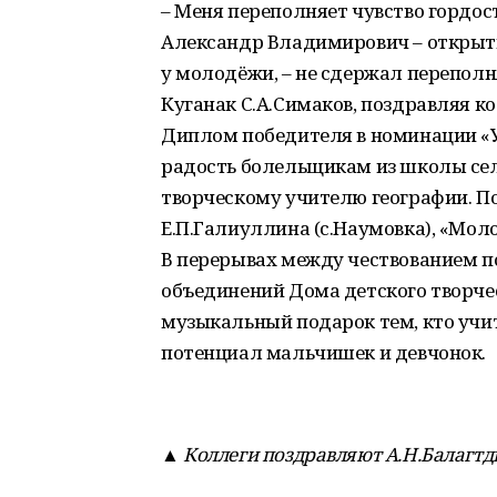
– Меня переполняет чувство гордос
Александр Владимирович – открыти
у молодёжи, – не сдержал перепо
Куганак С.А.Симаков, поздравляя ко
Диплом победителя в номинации «У
радость болельщикам из школы сел
творческому учителю географии. По
Е.П.Галиуллина (с.Наумовка), «Моло
В перерывах между чествованием п
объединений Дома детского творчес
музыкальный подарок тем, кто учит
потенциал мальчишек и девчонок.
▲ Коллеги поздравляют А.Н.Балагтд