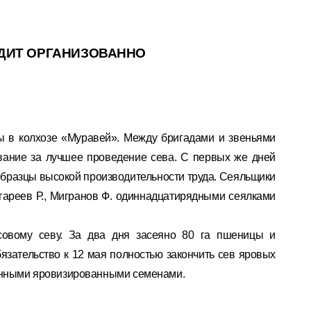
ДИТ ОРГАНИЗОВАННО
ы в колхозе «Муравей». Между бригадами и звеньями
вание за лучшее проведение сева. С первых же дней
образцы высокой производительности труда. Сеяльщики
нгареев Р., Мигранов Ф. одиннадцатирядными сеялками
совому севу. За два дня засеяно 80 га пшеницы и
бязательство к 12 мая полностью закончить сев яровых
ленными яровизированными семенами.