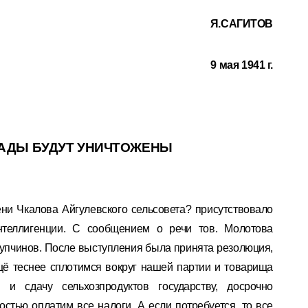
Я.САГИТОВ
9 мая 1941 г.
ГАДЫ
БУДУТ УНИЧТОЖЕНЫ
ни Чкалова Айгулевского сельсовета? присутствовало
интеллигенции. С сообщением о речи тов. Молотова
Крупчинов. После выступления была принята резолюция,
ещё теснее сплотимся вокруг нашей партии и товарища
и сдачу сельхозпродуктов государству, досрочно
остью оплатим все налоги. А если потребуется, то все