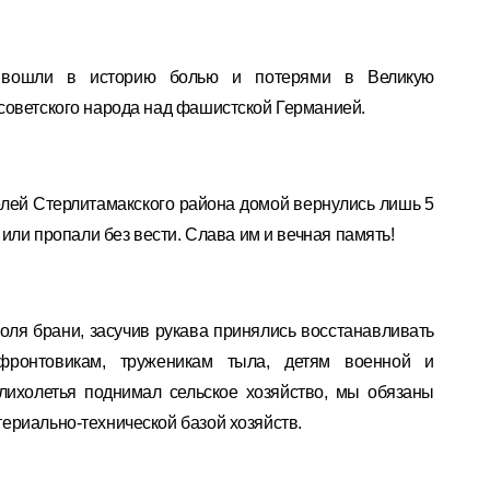
 вошли в историю болью и потерями в Великую
советского народа над фашистской Германией.
лей Стерлитамакского района домой вернулись лишь 5
 или пропали без вести. Слава им и вечная память!
поля брани, засучив рукава принялись восстанавливать
фронтовикам, труженикам тыла, детям военной и
лихолетья поднимал сельское хозяйство, мы обязаны
ериально-технической базой хозяйств.