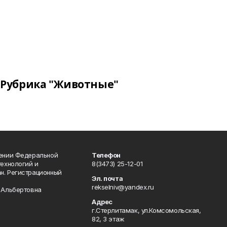
Рубрика "Животные"
лении Федеральной
Телефон
технологий и
8(3473) 25-12-01
н. Регистрационный
Эл. почта
rekselniv@yandex.ru
 Альбертовна
Адрес
г.Стерлитамак, ул.Комсомольская,
82, 3 этаж