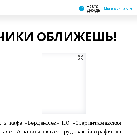
+28 °С
Мы в контакте
Дождь
ЬЧИКИ ОБЛИЖЕШЬ!
м в кафе «Бердемлек» ПО «Стерлитамакская
 лет. А начиналась её трудовая биография на