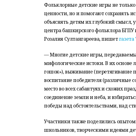
Фольклорные детские игры не только
ценности, но и помогают сохранять и
объяснять детям их глубокий смысл, 
центра башкирского фольклора БГПУ 
Розалия Султангареева, пишет
газета
— Многие детские игры, передаваемы
мифологические истоки. В их основе 
гошок»), выживание (перетягивание па
воспитание победителя (различные с
место во всех сабантуях и схожих пр
соединение земли и неба, и взбиратьс
победы над обстоятельствами, над ст
Участники также поделились опытом
школьников, творческими идеями дет