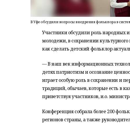
В Уфе обсудили вопросы внедрения фольклора в систе
Участники обсудили роль народных иг
молодежи, в сохранении культурного 
как сделать детский фольклор актуа
— В наш век информационных техноло
детях патриотизм и осознание ценнос
играет особую роль в сохранении и п
традиций, обычаев, которые есть в ка
приветствуя участников, и.о. минис
Конференция собрала более 200 фольк
регионов страны, а также руководит