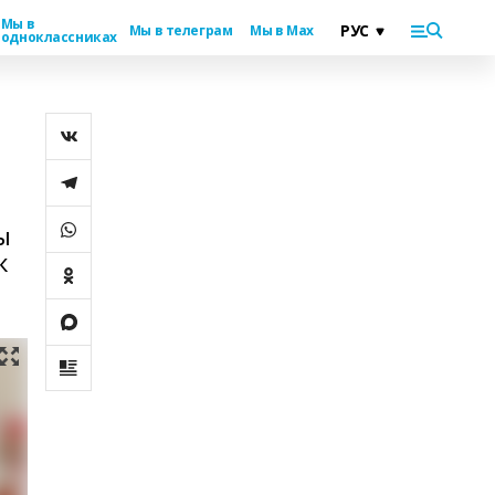
Мы в
Мы в телеграм
Мы в Max
одноклассниках
ы
к