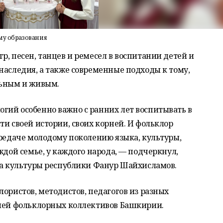
му образования
р, песен, танцев и ремесел в воспитании детей и
наследия, а также современные подходы к тому,
льным и живым.
гий особенно важно с ранних лет воспитывать в
ти своей истории, своих корней. И фольклор
ередаче молодому поколению языка, культуры,
ждой семье, у каждого народа, — подчеркнул,
тра культуры республики Фанур Шайхисламов.
лористов, методистов, педагогов из разных
елей фольклорных коллективов Башкирии.