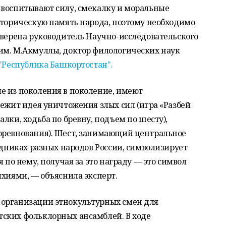
 воспитывают силу, смекалку и моральные
сторическую память народа, поэтому необходимо
уверена руководитель Научно-исследовательского
им. М.Акмуллы, доктор филологических наук
 "Республика Башкортостан".
е из поколения в поколение, имеют
лежит идея уничтожения злых сил (игра «Разбей
лки, ходьба по бревну, подъем по шесту),
оревнования). Шест, занимающий центральное
аздниках разных народов России, символизирует
я по нему, получая за это награду — это символ
ихиями, — объяснила эксперт.
 организации этнокультурных смен для
ских фольклорных ансамблей. В ходе