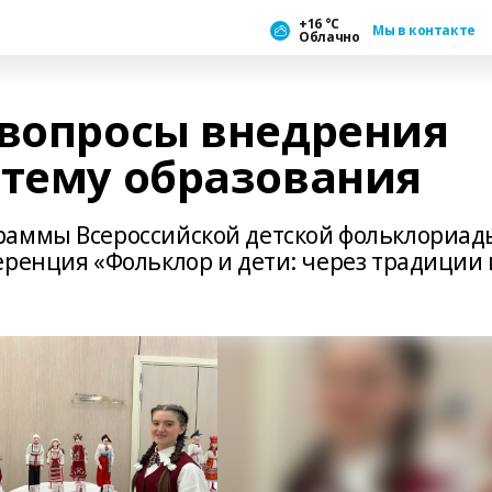
+16 °С
Мы в контакте
Облачно
 вопросы внедрения
стему образования
раммы Всероссийской детской фольклориад
еренция «Фольклор и дети: через традиции 