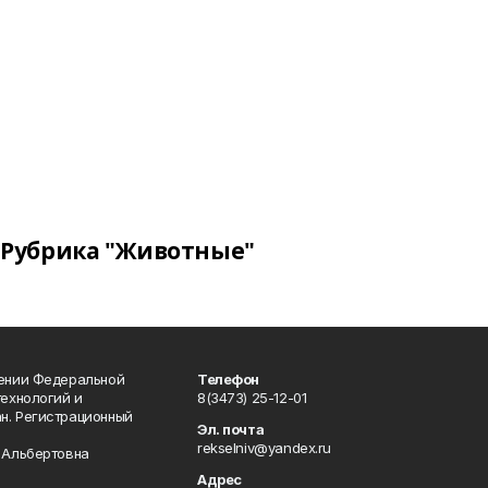
Рубрика "Животные"
лении Федеральной
Телефон
технологий и
8(3473) 25-12-01
н. Регистрационный
Эл. почта
rekselniv@yandex.ru
 Альбертовна
Адрес