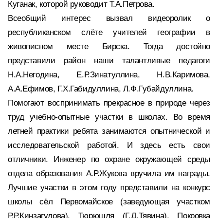
Куганак, которой руководит Т.А.Петрова.
Всеобщий интерес вызвал видеоролик о
республиканском слёте учителей географии в
живописном месте Бирска. Тогда достойно
представили район наши талантливые педагоги
Н.А.Негодина, Е.Р.Зинатуллина, Н.В.Каримова,
А.А.Ефимов, Г.Х.Габидуллина, Л.Ф.Губайдуллина.
Помогают воспринимать прекрасное в природе через
труд учебно-опытные участки в школах. Во время
летней практики ребята занимаются опытнической и
исследовательской работой. И здесь есть свои
отличники. Инженер по охране окружающей среды
отдела образования А.Р.Жукова вручила им награды.
Лучшие участки в этом году представили на конкурс
школы сёл Первомайское (заведующая участком
Р.Р.Кинзагулова), Тюрюшля (Г.Д.Тявина), Покровка