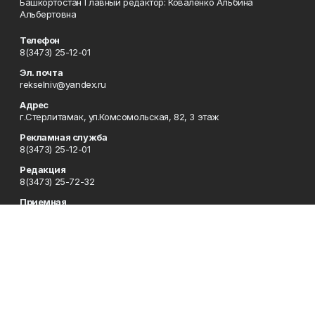
Башкортостан Главный редактор: Коваленко Альбина
Альбертовна
Телефон
8(3473) 25-12-01
Эл. почта
rekselniv@yandex.ru
Адрес
г.Стерлитамак, ул.Комсомольская, 82, 3 этаж
Рекламная служба
8(3473) 25-12-01
Редакция
8(3473) 25-72-32
Приемная
8(3473) 25-12-01
Сотрудничество
rgsn2@mail.ru rekselniv@yandex.ru
Отдел кадров
8(3473) 25-18-12