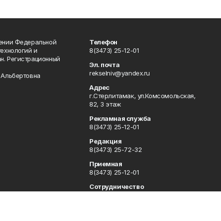
лении Федеральной
Телефон
технологий и
8(3473) 25-12-01
н. Регистрационный
Эл. почта
rekselniv@yandex.ru
 Альбертовна
Адрес
г.Стерлитамак, ул.Комсомольская,
82, 3 этаж
Рекламная служба
8(3473) 25-12-01
Редакция
8(3473) 25-72-32
Приемная
8(3473) 25-12-01
Сотрудничество
rgsn2@mail.ru rekselniv@yandex.ru
Отдел кадров
8(3473) 25-18-12