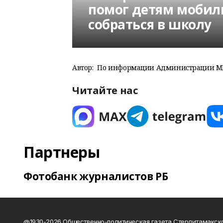
помог детям мобил
собраться в школу
Автор:
По информации Администрации МР
Читайте нас
Партнеры
Фотобанк журналистов РБ
@1930-2026 Общественно-политическая газета Стерлитамакск