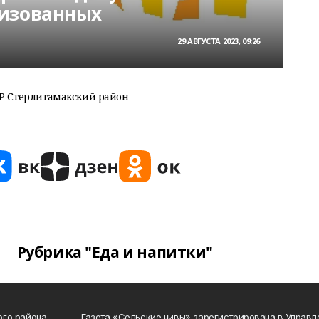
изованных
29 АВГУСТА 2023, 09:26
 Стерлитамакский район
Рубрика "Еда и напитки"
ого района
Газета «Сельские нивы» зарегистрирована в Управ